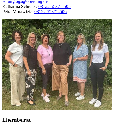
leitung.ogs@oberding.de
Katharina Schreier:
08122 55371-505
Petra Morawietz:
08122 55371-506
Elternbeirat